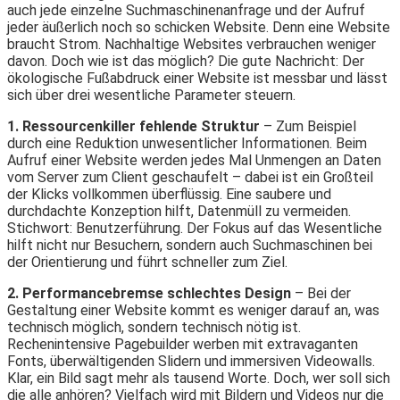
auch jede einzelne Suchmaschinenanfrage und der Aufruf
jeder äußerlich noch so schicken Website. Denn eine Website
braucht Strom. Nachhaltige Websites verbrauchen weniger
davon. Doch wie ist das möglich? Die gute Nachricht: Der
ökologische Fußabdruck einer Website ist messbar und lässt
sich über drei wesentliche Parameter steuern.
1. Ressourcenkiller fehlende Struktur
– Zum Beispiel
durch eine Reduktion unwesentlicher Informationen. Beim
Aufruf einer Website werden jedes Mal Unmengen an Daten
vom Server zum Client geschaufelt – dabei ist ein Großteil
der Klicks vollkommen überflüssig. Eine saubere und
durchdachte Konzeption hilft, Datenmüll zu vermeiden.
Stichwort: Benutzerführung. Der Fokus auf das Wesentliche
hilft nicht nur Besuchern, sondern auch Suchmaschinen bei
der Orientierung und führt schneller zum Ziel.
2. Performancebremse schlechtes Design
– Bei der
Gestaltung einer Website kommt es weniger darauf an, was
technisch möglich, sondern technisch nötig ist.
Rechenintensive Pagebuilder werben mit extravaganten
Fonts, überwältigenden Slidern und immersiven Videowalls.
Klar, ein Bild sagt mehr als tausend Worte. Doch, wer soll sich
die alle anhören? Vielfach wird mit Bildern und Videos nur die